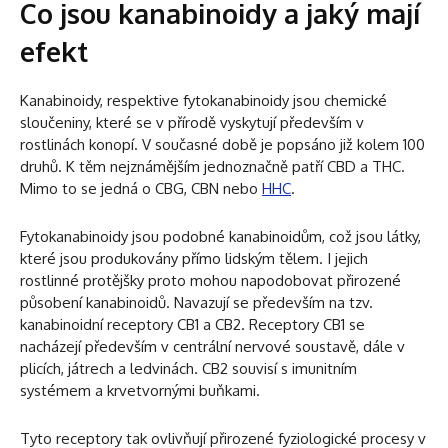
Co jsou kanabinoidy a jaký mají
efekt
Kanabinoidy, respektive fytokanabinoidy jsou chemické
sloučeniny, které se v přírodě vyskytují především v
rostlinách konopí. V současné době je popsáno již kolem 100
druhů. K těm nejznámějším jednoznačně patří CBD a THC.
Mimo to se jedná o CBG, CBN nebo
HHC
.
Fytokanabinoidy jsou podobné kanabinoidům, což jsou látky,
které jsou produkovány přímo lidským tělem. I jejich
rostlinné protějšky proto mohou napodobovat přirozené
působení kanabinoidů. Navazují se především na tzv.
kanabinoidní receptory CB1 a CB2. Receptory CB1 se
nacházejí především v centrální nervové soustavě, dále v
plicích, játrech a ledvinách. CB2 souvisí s imunitním
systémem a krvetvornými buňkami.
Tyto receptory tak ovlivňují přirozené fyziologické procesy v