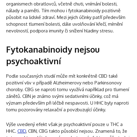
organismech obratlovců, včetně chuti, vnímání bolesti,
nálady a paměti. Tím mohou i fytokanabinoidy pozitivně
působit na lidské zdraví. Mezi jejich účinky patří především
schopnost tlumení bolesti, dále uvolňování křečí, mírnění
nevolností, podpora imunity či snížení hladiny stresu.
Fytokanabinoidy nejsou
psychoaktivní
Podle současných studií může mít konkrétně CBD také
pozitivní vliv v případě Alzheimerovy nebo Parkinsonovy
choroby. CBG se naproti tomu využívá například pro tlumení
zánětů. CBN je známo svými sedativními účinky, což má
význam především při léčbě nespavosti. U HHC byly naproti
tomu pozorovány relaxační a povzbuzující účinky.
Výše uvedený efekt však je psychoaktivní pouze u THC a
HHC.
CBD
, CBN, CBG takto působící nejsou. Znamená to, že