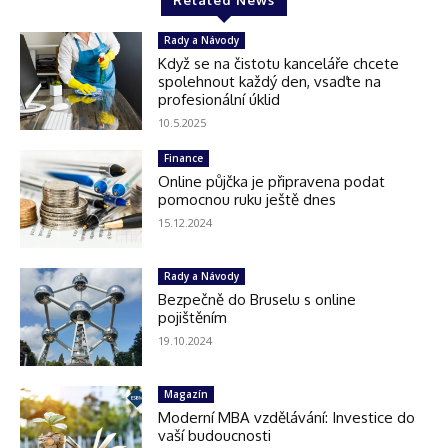
Related News
Rady a Návody
Když se na čistotu kanceláře chcete
spolehnout každý den, vsaďte na
profesionální úklid
10.5.2025
Finance
Online půjčka je připravena podat
pomocnou ruku ještě dnes
15.12.2024
Rady a Návody
Bezpečně do Bruselu s online
pojištěním
19.10.2024
Magazín
Moderní MBA vzdělávání: Investice do
vaší budoucnosti