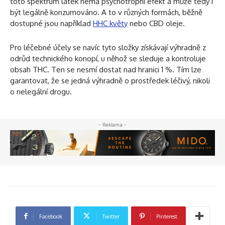
toto spektrum látek nemá psychotropní efekt a může tedy i
být legálně konzumováno. A to v různých formách, běžně
dostupné jsou například
HHC květy
nebo CBD oleje.
Pro léčebné účely se navíc tyto složky získávají výhradně z
odrůd technického konopí, u něhož se sleduje a kontroluje
obsah THC. Ten se nesmí dostat nad hranici 1 %. Tím lze
garantovat, že se jedná výhradně o prostředek léčivý, nikoli
o nelegální drogu.
- Reklama -
Facebook
Twitter
Pinterest