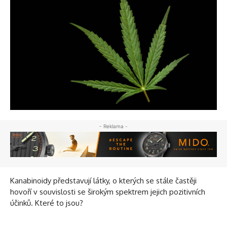
- Reklama -
Kanabinoidy představují látky, o kterých se stále častěji
hovoří v souvislosti se širokým spektrem jejich pozitivních
účinků. Které to jsou?