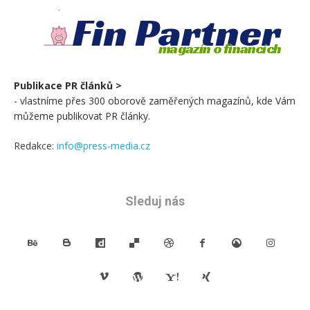
Fin Partner
magazín o financích
Publikace PR článků >
- vlastníme přes 300 oborově zaměřených magazínů, kde Vám
můžeme publikovat PR články.
Redakce:
info@press-media.cz
Sleduj nás