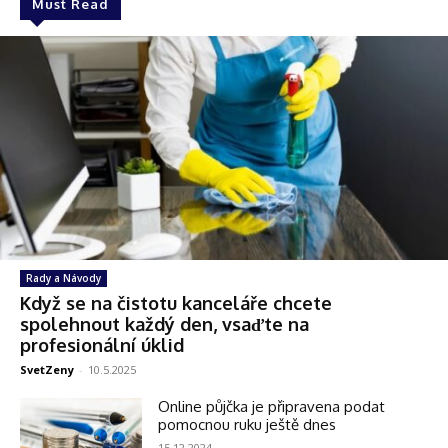
Must Read
Rady a Návody
Když se na čistotu kanceláře chcete
spolehnout každý den, vsaďte na
profesionální úklid
SvetZeny
-
10.5.2025
Online půjčka je připravena podat
pomocnou ruku ještě dnes
15.12.2024