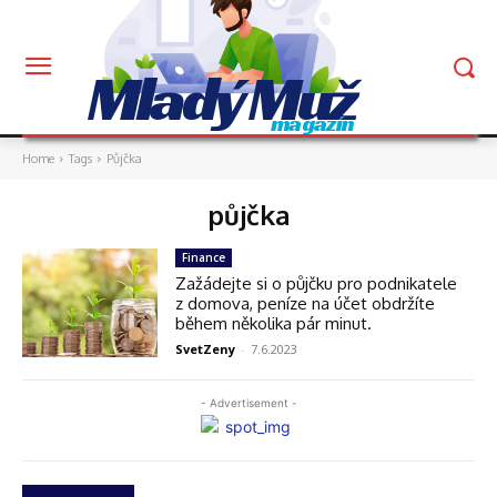
Mladý Muž
magazín
Home
Tags
Půjčka
půjčka
Finance
Zažádejte si o půjčku pro podnikatele
z domova, peníze na účet obdržíte
během několika pár minut.
SvetZeny
-
7.6.2023
- Advertisement -