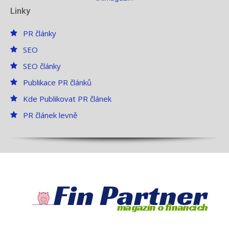
Linky
PR články
SEO
SEO články
Publikace PR článků
Kde Publikovat PR článek
PR článek levně
Fin Partner
magazín o financích