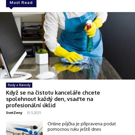
Must Read
Rady a Návody
Když se na čistotu kanceláře chcete
spolehnout každý den, vsaďte na
profesionální úklid
SvetZeny
-
10.5.2025
Online půjčka je připravena podat
pomocnou ruku ještě dnes