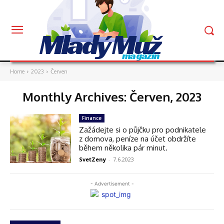
Mladý Muž
magazín
Home
2023
Červen
Monthly Archives: Červen, 2023
Finance
Zažádejte si o půjčku pro podnikatele
z domova, peníze na účet obdržíte
během několika pár minut.
SvetZeny
-
7.6.2023
- Advertisement -