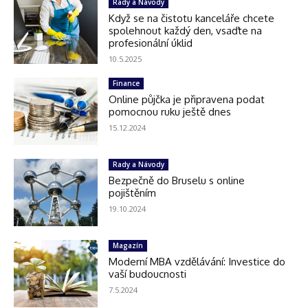
Rady a Návody
Když se na čistotu kanceláře chcete
spolehnout každý den, vsaďte na
profesionální úklid
10.5.2025
Finance
Online půjčka je připravena podat
pomocnou ruku ještě dnes
15.12.2024
Rady a Návody
Bezpečně do Bruselu s online
pojištěním
19.10.2024
Magazín
Moderní MBA vzdělávání: Investice do
vaší budoucnosti
7.5.2024