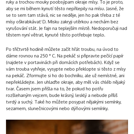
ruky a trochou mouky poobsýpam okraje mísy. To je proto,
aby se mi během kynutí těsto nepřilepily na mísu. Jasné, že
se to sem tam stává, nic se neděje, jen ho pak třeba z té
mísy oškrabkávať: D. Misku zakryji utěrkou a nechám bez
vyrušování stát. Je fajn na teplejším místě. Nedoporučuji nad
těstem nyní větrat, kynuté těsto potřebuje teplo.
Po třičtvrtě hodině můžete začít hřát troubu, na úvod to
dáme rovnou na 250 ° C. Na pekáč si připravte pečící papír
(najdete v portavinách při domácích potřebách). Když se
vám trouba vyhřeje, vysypte nebo překlopte si těsto z mísy
na pekáč. Zformujte si ho do bochníku, ale už nemístné, ani
nepřekládejte. Jen uhlaďte okraje, aby měl vás chléb nějaký
tvar. Časem jsem přišla na to, že pokud ho potřu
rozšlehaným vejcem, bude krásný, lesklý a nebude příliš
tvrdý a suchý. Také ho můžete posypat nějakými semínky,
sezamem, slunečnicovými nebo dýňovými semínky.