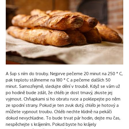
A šup s ním do trouby. Nejprve pečeme 20 minut na 250 ° C,
pak teplotu stáhneme na 180 ° C a pečeme dalších 50
minut. Samozřejmě, sledujte dění v troubě. Když se vám už
po hodině bude zdát, že chléb je dost tmavý, zkuste jej
vyjmout. Chňapkami si ho obratu ruce a poklepejte po něm
ze spodní strany. Pokud je ten zvuk dutý, chléb je hotový a
můžete vypnout troubu. Chléb nechte klidně na pekáči
dokud nevychladne. To bude trvat pár hodin, dejte mu čas,
nespěchejte s krájením. Pokud byste ho krájely