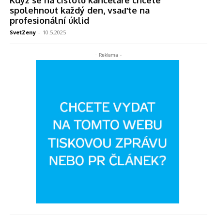
Když se na čistotu kanceláře chcete
spolehnout každý den, vsaďte na
profesionální úklid
SvetZeny
-
10.5.2025
- Reklama -