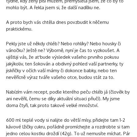
týdne, kdy ženy píší mužem, přemýšlela jsem, že co by to
mohlo být. A řekla jsem si, že další nadílku ne.
A proto bych vás chtěla dnes povzbudit k něčemu
praktickému.
Pekly jste už někdy chléb? Nebo rohlíky? Nebo housky či
vánočku? Ještě ne? Výborně, nyní je čas to vyzkoušet. A
ujišťuji vás, že ať bude výsledek vašeho prvního pokusu
jakýkoliv, ten šokován a obdivný pohled vaší partnerky, ty
jiskřičky v očích vaší mámy či dokonce babky, nebo ten
nevěřícně výraz tváře vašeho otce, budou stát za to.
Nabízím vám recept, podle kterého peču chléb já (člověk by
ani nevěřil, čemu se díky aktuální situaci přiučí). My jsme
doma čtyři, tak proto takové velké množství.
600 ml teplé vody si nalijte do větší mísy, přidejte tam 1-2
kávové lžičky cukru, pořádně promíchejte a rozdrobte si tam
jedno celou kostku droždí (42g). To už nemusíte míchat. Pár