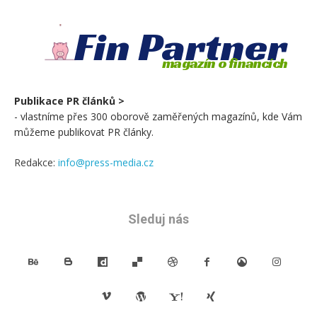
Fin Partner
magazín o financích
Publikace PR článků >
- vlastníme přes 300 oborově zaměřených magazínů, kde Vám
můžeme publikovat PR články.
Redakce:
info@press-media.cz
Sleduj nás