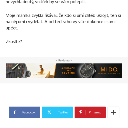
nevychladnutý, vnitřek by se vám polepili.
Moje mamka zvykla říkával, že kdo si umí chléb ukrojit, ten si
na něj umí i vydělat. A od teď si ho vy víte dokonce i sami
upéct.
Zkusíte?
- Reklama -
Facebook
Twitter
Pinterest