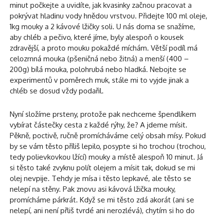
minut počkejte a uvidíte, jak kvasinky začnou pracovat a
pokrývat hladinu vody hnědou vrstvou. Přidejte 100 ml oleje,
1kg mouky a 2 kávové lžičky soli. U nás doma se snažíme,
aby chléb a pečivo, které jíme, byly alespoň o kousek
zdravější, a proto mouku pokaždé míchám. Větší podíl má
celozrnná mouka (pšeničná nebo žitná) a menší (400 –
200g) bílá mouka, polohrubá nebo hladká. Nebojte se
experimentů v poměrech muk, stále mi to vyjde jinak a
chléb se dosud vždy podařil.
Nyní složíme prsteny, protože pak nechceme špendlíkem
vybírat částečky cesta z každé rýhy, že? A jdeme mísit.
Pěkně, poctivě, ručně promícháváme celý obsah mísy. Pokud
by se vám těsto příliš lepilo, posypte si ho trochou (trochou,
tedy polievkovkou lžící) mouky a místě alespoň 10 minut. Já
si těsto také zvyknu polít olejem a mísit tak, dokud se mi
olej nevpije. Tehdy je mísa i těsto lepkavé, ale těsto se
nelepí na stěny. Pak znovu asi kávová lžička mouky,
promícháme párkrát. Když se mi těsto zdá akorát (ani se
nelepí, ani není přliš tvrdé ani nerozlévá), chytím si ho do