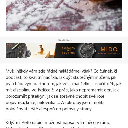
- Reklama -
Muži, někdy vám zde řádně nakládáme, však? Co článek, či
podcast, to kvalitní nadílka. Jak být skutečným mužem, jak
být chápavým partnerem, jak vést manželku, jak učit děti, jak
mít disciplínu ve fyzičce či v práci, jako nepromarnit den, jak
porozumět přítelkyni, jak se správně chopit své role
bojovníka, krále, milovníka … A takto by jsem mohla
pokračovat ještě alespoň do poloviny strany.
Když mi Peťo nabídl možnost napsat vám něco v rámci