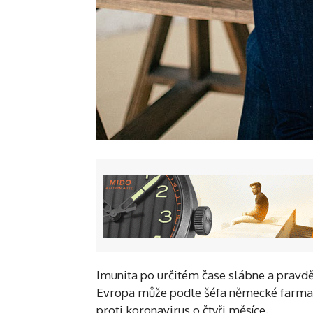
Imunita po určitém čase slábne a pravdě
Evropa může podle šéfa německé farmac
proti koronavirus o čtyři měsíce.