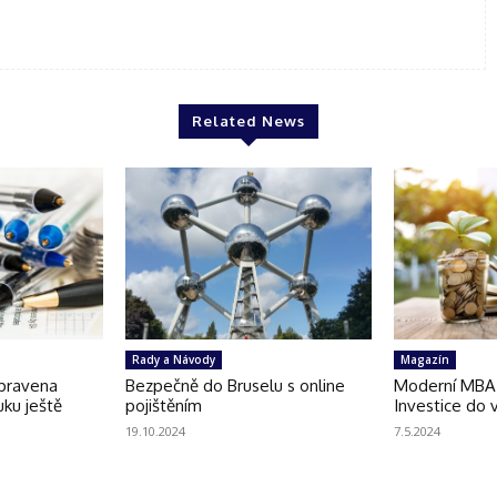
Related News
Rady a Návody
Magazín
ipravena
Bezpečně do Bruselu s online
Moderní MBA 
ku ještě
pojištěním
Investice do 
19.10.2024
7.5.2024