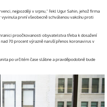
venci, nejpozději v srpnu,“ řekl Ugur Sahin, jehož firma
 vyvinula první všeobecně schválenou vakcínu proti
 hranici proočkovanosti obyvatelstva třeba k dosažení
 nad 70 procent výrazně naruší přenos koronavirus v
imunita po určitém čase slábne a pravděpodobně bude