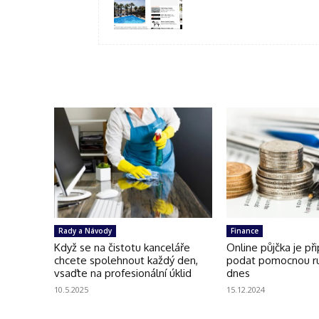
Rady a Návody
Finance
Když se na čistotu kanceláře
Online půjčka je př
chcete spolehnout každý den,
podat pomocnou ru
vsaďte na profesionální úklid
dnes
10.5.2025
15.12.2024