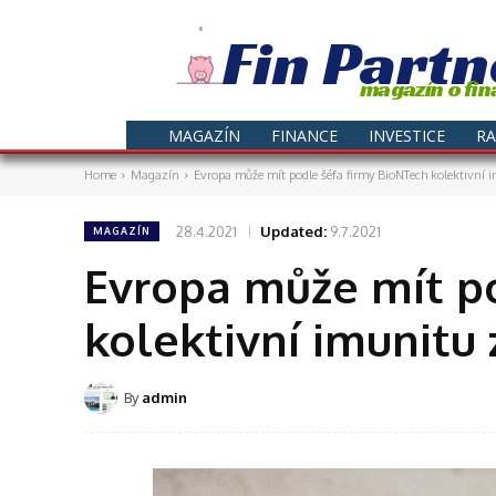
Fin Partn
magazín o fin
MAGAZÍN
FINANCE
INVESTICE
RA
Home
Magazín
Evropa může mít podle šéfa firmy BioNTech kolektivní i
28.4.2021
Updated:
9.7.2021
MAGAZÍN
Evropa může mít po
kolektivní imunitu 
By
admin