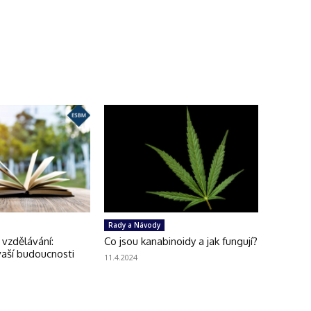
Rady a Návody
vzdělávání:
Co jsou kanabinoidy a jak fungují?
vaší budoucnosti
11.4.2024