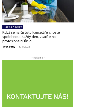
Rady a Návody
Když se na čistotu kanceláře chcete
spolehnout každý den, vsaďte na
profesionální úklid
SvetZeny
-
10.5.2025
- Reklama -