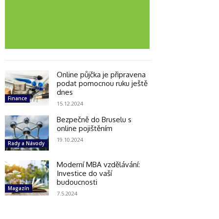
Online půjčka je připravena
podat pomocnou ruku ještě
dnes
Finance
15.12.2024
Bezpečně do Bruselu s
online pojištěním
19.10.2024
Rady a Návody
Moderní MBA vzdělávání:
Investice do vaší
budoucnosti
Magazín
7.5.2024