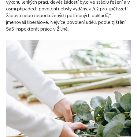
výkonu lehkých prací, devět žádostí bylo ve stádiu řešení a v
osmi případech povolení nebyly vydány, ať už pro zpětvzetí
žádostí nebo nepodložených potřebných dokladů,“
jmenovali liberálové. Nejvíce povolení udělil podle zjištění
SaS Inspektorát práce v Žilině.