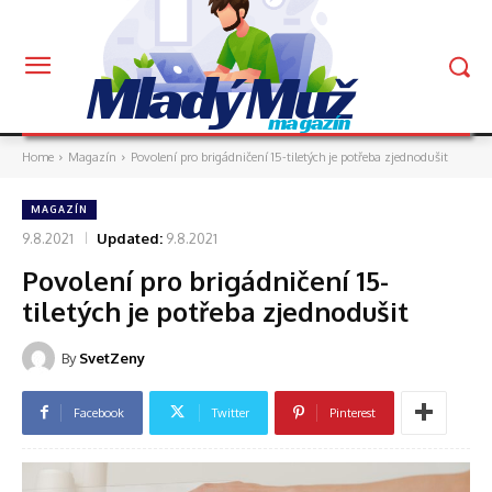
Mladý Muž
magazín
Home
Magazín
Povolení pro brigádničení 15-tiletých je potřeba zjednodušit
MAGAZÍN
9.8.2021
Updated:
9.8.2021
Povolení pro brigádničení 15-
tiletých je potřeba zjednodušit
By
SvetZeny
Facebook
Twitter
Pinterest