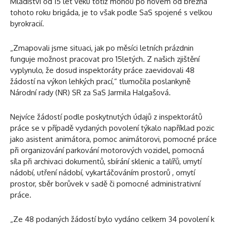
Mladiství od 15 let věku totiž mohou po novém od března
tohoto roku brigáda, je to však podle SaS spojené s velkou
byrokracií.
„Zmapovali jsme situaci, jak po měsíci letních prázdnin
funguje možnost pracovat pro 15letých. Z našich zjištění
vyplynulo, že dosud inspektoráty práce zaevidovali 48
žádostí na výkon lehkých prací,“ tlumočila poslankyně
Národní rady (NR) SR za SaS Jarmila Halgašová.
Nejvíce žádostí podle poskytnutých údajů z inspektorátů
práce se v případě vydaných povolení týkalo například pozic
jako asistent animátora, pomoc animátorovi, pomocné práce
při organizování parkování motorových vozidel, pomocná
síla při archivaci dokumentů, sbírání sklenic a talířů, umytí
nádobí, utření nádobí, vykartáčováním prostorů , omytí
prostor, sběr borůvek v sadě či pomocné administrativní
práce.
„Ze 48 podaných žádostí bylo vydáno celkem 34 povolení k