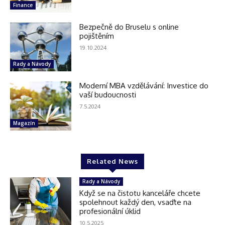
Finance
Bezpečně do Bruselu s online
pojištěním
19.10.2024
Rady a Návody
Moderní MBA vzdělávání: Investice do
vaší budoucnosti
7.5.2024
Magazín
Related News
Rady a Návody
Když se na čistotu kanceláře chcete
spolehnout každý den, vsaďte na
profesionální úklid
10.5.2025