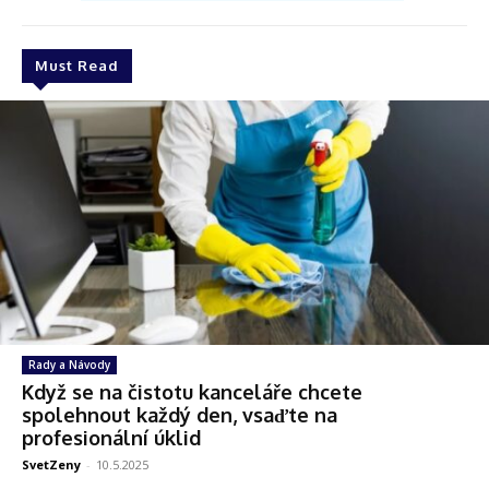
Must Read
Rady a Návody
Když se na čistotu kanceláře chcete
spolehnout každý den, vsaďte na
profesionální úklid
SvetZeny
-
10.5.2025