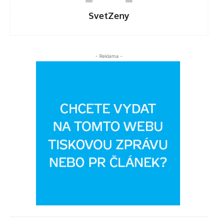
SvetZeny
- Reklama -