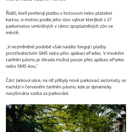
Řidiči, kteří preferují platbu v hotovosti nebo platební
kartou, si mohou podle jeho slov vybrat kterýkoli z 27
parkomatov umístěných v rámci zpoplatněných zón ve
městě.
„V nezměněné podobě však nadále fungují i ​​platby
prostřednictvím SMS nebo přes aplikaci eParkio. V modrém
tarifním pásmu je úhrada možná pouze přes aplikaci eParkio
nebo SMS-kou,“
Část Jarková ulice, na níž přibyly nové parkovací automaty, se
nachází v červeném tarifním pásmu, kde je dynamicky
navyšována sazba za parkování.