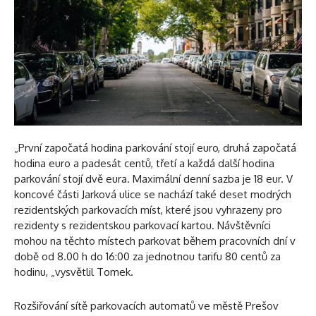
„První započatá hodina parkování stojí euro, druhá započatá
hodina euro a padesát centů, třetí a každá další hodina
parkování stojí dvě eura. Maximální denní sazba je 18 eur. V
koncové části Jarková ulice se nachází také deset modrých
rezidentských parkovacích míst, které jsou vyhrazeny pro
rezidenty s rezidentskou parkovací kartou. Návštěvníci
mohou na těchto místech parkovat během pracovních dní v
době od 8.00 h do 16:00 za jednotnou tarifu 80 centů za
hodinu, „vysvětlil Tomek.
Rozšiřování sítě parkovacích automatů ve městě Prešov