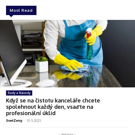
Must Read
Rady a Návody
Když se na čistotu kanceláře chcete
spolehnout každý den, vsaďte na
profesionální úklid
SvetZeny
-
10.5.2025
- Reklama -